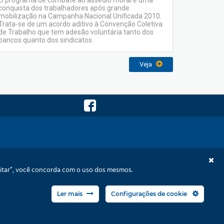
O programa de combate ao assédio moral é uma
conquista dos trabalhadores após grande
mobilização na Campanha Nacional Unificada 2010.
Trata-se de um acordo aditivo à Convenção Coletiva
de Trabalho que tem adesão voluntária tanto dos
bancos quanto dos sindicatos.
Veja
visão Orçamentária
Memórias
Links
Contato
ceitar”, você concorda com o uso dos mesmos.
Ler mais
Configurações de cookie