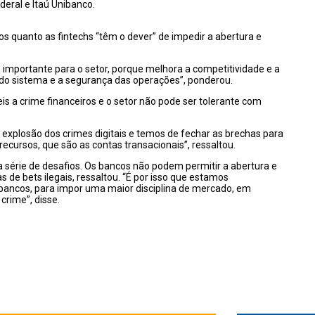
deral e Itaú Unibanco.
 quanto as fintechs “têm o dever” de impedir a abertura e
é importante para o setor, porque melhora a competitividade e a
e do sistema e a segurança das operações”, ponderou.
eis a crime financeiros e o setor não pode ser tolerante com
 explosão dos crimes digitais e temos de fechar as brechas para
cursos, que são as contas transacionais”, ressaltou.
a série de desafios. Os bancos não podem permitir a abertura e
 de bets ilegais, ressaltou. “É por isso que estamos
bancos, para impor uma maior disciplina de mercado, em
 crime”, disse.