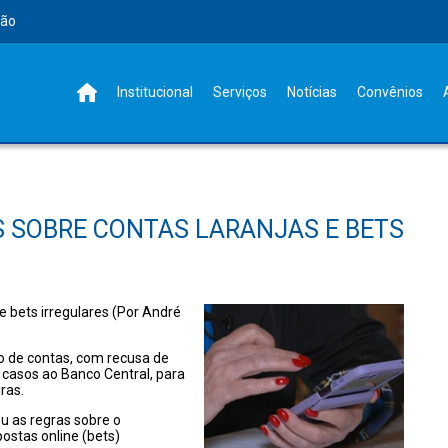
rão
Institucional
Serviços
Notícias
Convênios
 SOBRE CONTAS LARANJAS E BETS
 bets irregulares (Por André
ão de contas, com recusa de
casos ao Banco Central, para
ras.
u as regras sobre o
ostas online (bets)