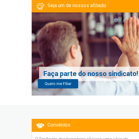
Seja um de nossos afiliado
Faça parte do nosso sindicato!
Quero me Filiar
Convênios