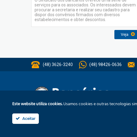
O Sindicato dos bancários oferece uma série de
serviços para os associados. Os interessados devem
procurar a secretaria e realizar seu cadastro para
dispor dos convênios firmados com diversos
estabelecimentos e obter descontos.
Veja
(48) 3626-3240
(48) 98426-0636
Inst
Este website utiliza cookies.
Usamos cookies e outras tecnologias simi
Aceitar
Rua: São José, 36 – Ed. Cláudia – Térreo – Tubarão/SC – CEP
Fone/Fax: (48) 3626-3240
sindicato@bancariostb.com.br