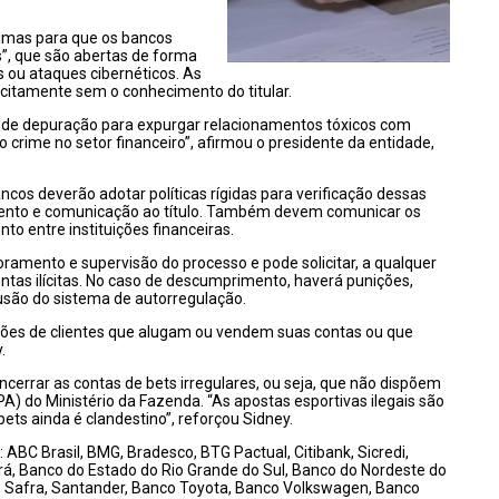
nimas para que os bancos
”, que são abertas de forma
s ou ataques cibernéticos. As
icitamente sem o conhecimento do titular.
 de depuração para expurgar relacionamentos tóxicos com
do crime no setor financeiro”, afirmou o presidente da entidade,
ancos deverão adotar políticas rígidas para verificação dessas
mento e comunicação ao título. Também devem comunicar os
to entre instituições financeiras.
ramento e supervisão do processo e pode solicitar, a qualquer
tas ilícitas. No caso de descumprimento, haverá punições,
usão do sistema de autorregulação.
ações de clientes que alugam ou vendem suas contas ou que
.
cerrar as contas de bets irregulares, ou seja, que não dispõem
A) do Ministério da Fazenda. “As apostas esportivas ilegais são
ts ainda é clandestino”, reforçou Sidney.
 ABC Brasil, BMG, Bradesco, BTG Pactual, Citibank, Sicredi,
rá, Banco do Estado do Rio Grande do Sul, Banco do Nordeste do
Pan, Safra, Santander, Banco Toyota, Banco Volkswagen, Banco