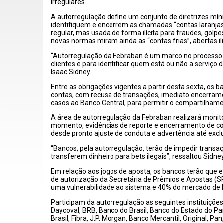
irregulares.
A autorregulação define um conjunto de diretrizes mí
identifiquem e encerrem as chamadas “contas laranjas
regular, mas usada de forma ilícita para fraudes, golpe
novas normas miram ainda as “contas frias”, abertas il
“Autorregulação da Febraban é um marco no processo
clientes e para identificar quem está ou não a serviço 
Isaac Sidney.
Entre as obrigações vigentes a partir desta sexta, os b
contas, com recusa de transações, imediato encerra
casos ao Banco Central, para permitir o compartilhamen
A área de autorregulação da Febraban realizará monito
momento, evidências de reporte e encerramento de con
desde pronto ajuste de conduta e advertência até excl
“Bancos, pela autorregulação, terão de impedir trans
transferem dinheiro para bets ilegais”, ressaltou Sidney
Em relação aos jogos de aposta, os bancos terão que en
de autorização da Secretária de Prêmios e Apostas (SP
uma vulnerabilidade ao sistema e 40% do mercado de be
Participam da autorregulação as seguintes instituições:
Daycoval, BRB, Banco do Brasil, Banco do Estado do Pa
Brasil, Fibra, J.P. Morgan, Banco Mercantil, Original, 