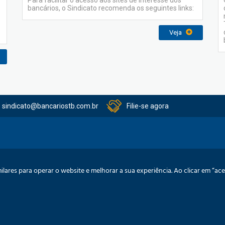
Para facilitar o acesso aos sites de interesse dos
bancários, o Sindicato recomenda os seguintes links:
Veja
sindicato@bancariostb.com.br
Filie-se agora
itucional
Serviços
Convênios
Acordo Coletivos
Balanços
Pre
lares para operar o website e melhorar a sua experiência. Ao clicar em “a
: 88701-260
Confira no mapa
Política de Privacidade