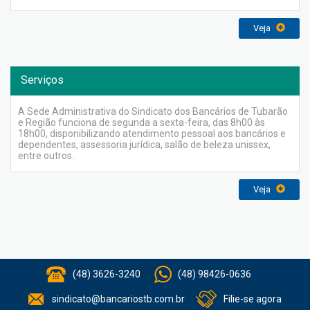
Veja
Serviços
A Sede Administrativa do Sindicato dos Bancários de Tubarão
e Região funciona de segunda a sexta-feira, das 8h00 às
18h00, disponibilizando atendimento pessoal aos bancários e
dependentes, assessoria jurídica, salão de beleza unissex,
entre outros.
Veja
(48) 3626-3240
(48) 98426-0636
sindicato@bancariostb.com.br
Filie-se agora