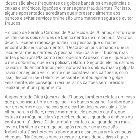
Idosos são alvos frequentes de golpes bancários em agências e
caixas eletrônicos, ligações e mensagens fraudulentas. Por isso,
alguns aposentados acreditam que ir presencialmente aos
bancos e evitar serviços online são uma maneira segura de evitar
fraudes.
É o caso de Geraldo Cardoso de Aparecida, de 70 anos, contou que
perdeu seus dois cartões de banco dentro de um ônibus. Minutos
depois, recebeu mensagens de uma pessoa que dizia ter
encontrado seus documentos. “Desci do ônibus achando que ia
recuperar meus cartões. A pessoa falou para eu ir buscar, mas
antes pediu um PIX como recompensa. Aí desconfiei e liguei para
o meu sobrinho, que é da polícia”, relatou. Segundo ele, os cartões
haviam sido encontrados pelo motorista do ônibus, mas o golpista
havia conseguido ver o nome que constava nos cartões e, com
isso, descobriu seu telefone pessoal e tentou aplicar o golpe.
Felizmente, ele conseguiu recuperar os cartões sem precisar
realizar nenhum pagamento.
A aposentada Cilda Queiroz, de 71 anos, também relatou um caso
que presenciou. Uma amiga, ao ir ao banco sozinha, foi abordada
por um homem que indicou que o cartão dela havia caído. “Ela
olhou para o chão e, nesse momento, ele pegou o cartão, que
estava na máquina. Ela só percebeu depois, quando o dinheiro da
conta sumiu”, disse. Cilda também contou que, quando era mais
jovem, foi vítima de um golpe, após receber uma rescisão
trabalhista. Dois homens a abordaram e conseguiram levar seus
cheques. “Na época, o banco ressarciu, mas depois disso fiquei