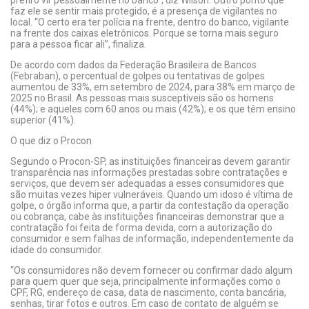
prefiro vir pessoalmente no banco”, diz Wilson. Outro ponto que
faz ele se sentir mais protegido, é a presença de vigilantes no
local. “O certo era ter polícia na frente, dentro do banco, vigilante
na frente dos caixas eletrônicos. Porque se torna mais seguro
para a pessoa ficar ali”, finaliza.
De acordo com dados da Federação Brasileira de Bancos
(Febraban), o percentual de golpes ou tentativas de golpes
aumentou de 33%, em setembro de 2024, para 38% em março de
2025 no Brasil. As pessoas mais susceptíveis são os homens
(44%); e aqueles com 60 anos ou mais (42%); e os que têm ensino
superior (41%).
O que diz o Procon
Segundo o Procon-SP, as instituições financeiras devem garantir
transparência nas informações prestadas sobre contratações e
serviços, que devem ser adequadas a esses consumidores que
são muitas vezes hiper vulneráveis. Quando um idoso é vítima de
golpe, o órgão informa que, a partir da contestação da operação
ou cobrança, cabe às instituições financeiras demonstrar que a
contratação foi feita de forma devida, com a autorização do
consumidor e sem falhas de informação, independentemente da
idade do consumidor.
“Os consumidores não devem fornecer ou confirmar dado algum
para quem quer que seja, principalmente informações como o
CPF, RG, endereço de casa, data de nascimento, conta bancária,
senhas, tirar fotos e outros. Em caso de contato de alguém se