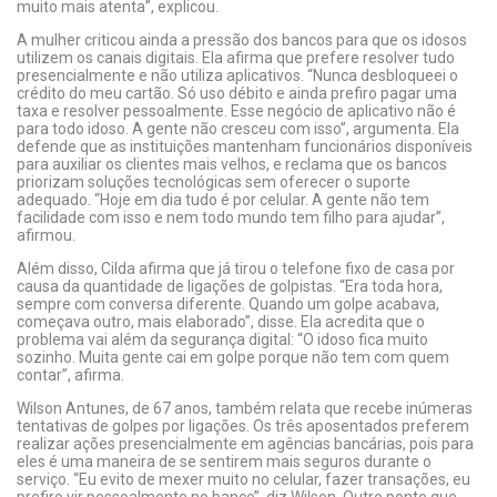
muito mais atenta”, explicou.
A mulher criticou ainda a pressão dos bancos para que os idosos
utilizem os canais digitais. Ela afirma que prefere resolver tudo
presencialmente e não utiliza aplicativos. “Nunca desbloqueei o
crédito do meu cartão. Só uso débito e ainda prefiro pagar uma
taxa e resolver pessoalmente. Esse negócio de aplicativo não é
para todo idoso. A gente não cresceu com isso”, argumenta. Ela
defende que as instituições mantenham funcionários disponíveis
para auxiliar os clientes mais velhos, e reclama que os bancos
priorizam soluções tecnológicas sem oferecer o suporte
adequado. “Hoje em dia tudo é por celular. A gente não tem
facilidade com isso e nem todo mundo tem filho para ajudar”,
afirmou.
Além disso, Cilda afirma que já tirou o telefone fixo de casa por
causa da quantidade de ligações de golpistas. “Era toda hora,
sempre com conversa diferente. Quando um golpe acabava,
começava outro, mais elaborado”, disse. Ela acredita que o
problema vai além da segurança digital: “O idoso fica muito
sozinho. Muita gente cai em golpe porque não tem com quem
contar”, afirma.
Wilson Antunes, de 67 anos, também relata que recebe inúmeras
tentativas de golpes por ligações. Os três aposentados preferem
realizar ações presencialmente em agências bancárias, pois para
eles é uma maneira de se sentirem mais seguros durante o
serviço. “Eu evito de mexer muito no celular, fazer transações, eu