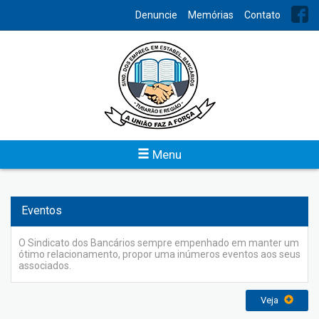
INDEX
Denuncie
Memórias
Contato
Convênios
O Sindicato dos bancários oferece uma série de serviços para
os associados. Os interessados devem procurar a secretaria e
realizar seu cadastro para dispor dos convênios firmados com
diversos estabelecimentos e obter descontos.
Menu
Veja
Eventos
O Sindicato dos Bancários sempre empenhado em manter um
ótimo relacionamento, propor uma inúmeros eventos aos seus
associados.
Veja