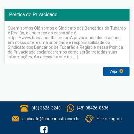
Política de Privacidade
Quem somos Olá somos o Sindicato dos Bancários de Tubarão
e Região, o endereço do nosso site é:
https://www.bancariostb.com.br. A privacidade dos usuários
em nosso site é uma prioridade e responsabilidade do
Sindicato dos Bancários de Tubarão e Região e nessa Política
de Privacidade esclareceremos como serão tratadas suas
informações. Ao acessar o site do […]
Veja
(48) 3626-3240
(48) 98426-0636
sindicato@bancariostb.com.br
Filie-se agora