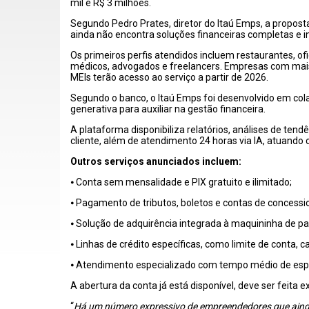
mil e R$ 3 milhões.
Segundo Pedro Prates, diretor do Itaú Emps, a propost
ainda não encontra soluções financeiras completas e 
Os primeiros perfis atendidos incluem restaurantes, of
médicos, advogados e freelancers. Empresas com mais 
MEIs terão acesso ao serviço a partir de 2026.
Segundo o banco, o Itaú Emps foi desenvolvido em cola
generativa para auxiliar na gestão financeira.
A plataforma disponibiliza relatórios, análises de te
cliente, além de atendimento 24 horas via IA, atuando 
Outros serviços anunciados incluem:
⦁ Conta sem mensalidade e PIX gratuito e ilimitado;
⦁ Pagamento de tributos, boletos e contas de concessio
⦁ Solução de adquirência integrada à maquininha de p
⦁ Linhas de crédito específicas, como limite de conta, 
⦁ Atendimento especializado com tempo médio de esp
A abertura da conta já está disponível, deve ser feita e
“
Há um número expressivo de empreendedores que aind