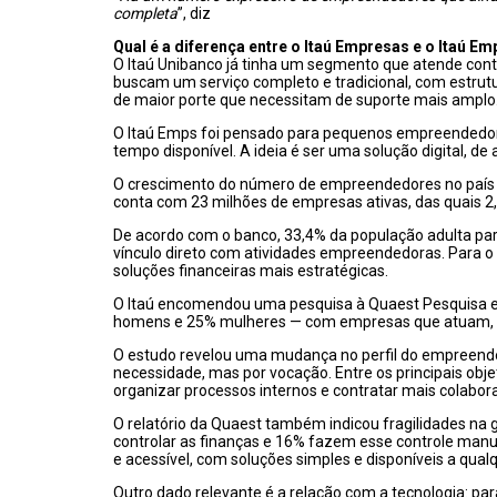
completa
”, diz
Qual é a diferença entre o Itaú Empresas e o Itaú E
O Itaú Unibanco já tinha um segmento que atende contas
buscam um serviço completo e tradicional, com estrut
de maior porte que necessitam de suporte mais amplo
O Itaú Emps foi pensado para pequenos empreendedore
tempo disponível. A ideia é ser uma solução digital, d
O crescimento do número de empreendedores no país aju
conta com 23 milhões de empresas ativas, das quais 2
De acordo com o banco, 33,4% da população adulta part
vínculo direto com atividades empreendedoras. Para o 
soluções financeiras mais estratégicas.
O Itaú encomendou uma pesquisa à Quaest Pesquisa e
homens e 25% mulheres — com empresas que atuam, e
O estudo revelou uma mudança no perfil do empreended
necessidade, mas por vocação. Entre os principais obj
organizar processos internos e contratar mais colabor
O relatório da Quaest também indicou fragilidades na 
controlar as finanças e 16% fazem esse controle man
e acessível, com soluções simples e disponíveis a qual
Outro dado relevante é a relação com a tecnologia: para 