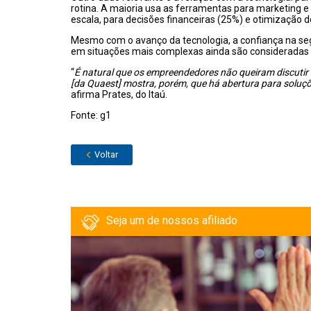
rotina. A maioria usa as ferramentas para marketing 
escala, para decisões financeiras (25%) e otimização do
Mesmo com o avanço da tecnologia, a confiança na s
em situações mais complexas ainda são consideradas 
“
É natural que os empreendedores não queiram discutir
[da Quaest] mostra, porém, que há abertura para soluçõe
afirma Prates, do Itaú.
Fonte: g1
Voltar
Seja um de nossos afiliado