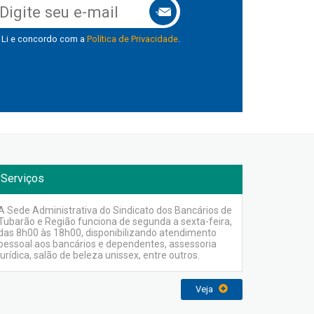
Li e concordo com a
Política de Privacidade
.
Serviços
A Sede Administrativa do Sindicato dos Bancários de
Tubarão e Região funciona de segunda a sexta-feira,
das 8h00 às 18h00, disponibilizando atendimento
pessoal aos bancários e dependentes, assessoria
jurídica, salão de beleza unissex, entre outros.
Veja