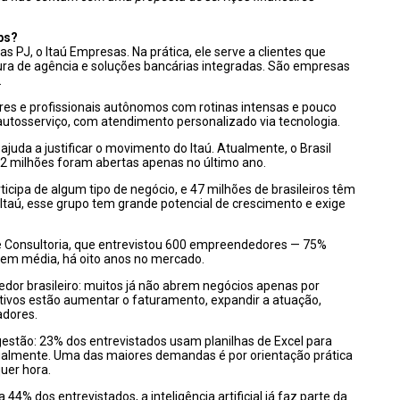
mps?
 PJ, o Itaú Empresas. Na prática, ele serve a clientes que
ura de agência e soluções bancárias integradas. São empresas
.
s e profissionais autônomos com rotinas intensas e pouco
e autosserviço, com atendimento personalizado via tecnologia.
da a justificar o movimento do Itaú. Atualmente, o Brasil
,2 milhões foram abertas apenas no último ano.
icipa de algum tipo de negócio, e 47 milhões de brasileiros têm
Itaú, esse grupo tem grande potencial de crescimento e exige
 Consultoria, que entrevistou 600 empreendedores — 75%
m média, há oito anos no mercado.
or brasileiro: muitos já não abrem negócios apenas por
etivos estão aumentar o faturamento, expandir a atuação,
adores.
gestão: 23% dos entrevistados usam planilhas de Excel para
ualmente. Uma das maiores demandas é por orientação prática
quer hora.
44% dos entrevistados, a inteligência artificial já faz parte da