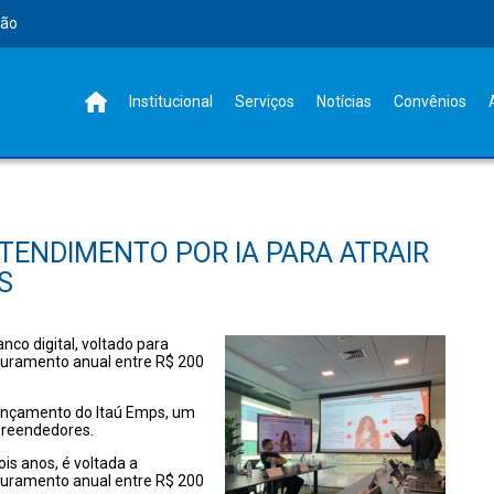
rão
Institucional
Serviços
Notícias
Convênios
TENDIMENTO POR IA PARA ATRAIR
S
co digital, voltado para
turamento anual entre R$ 200
lançamento do Itaú Emps, um
preendedores.
is anos, é voltada a
turamento anual entre R$ 200