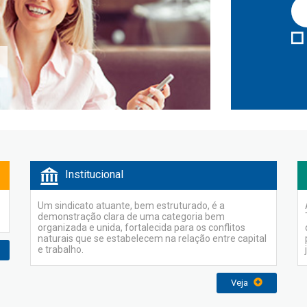
Institucional
Um sindicato atuante, bem estruturado, é a
demonstração clara de uma categoria bem
organizada e unida, fortalecida para os conflitos
naturais que se estabelecem na relação entre capital
e trabalho.
Veja