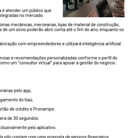
a é atender um público que
integradas no mercado.
icinas mecânicas, mercearias, lojas de material de construção,
de um sócio poderão abrir conta até o fim do ano, enquanto os
boração com empreendedores e utilizará inteligência artificial
ndências e recomendações personalizadas conforme o perfil do
como um “consultor virtual” para apoiar a gestão do negócio.
nárias pelo app;
agamento do Itaú;
cartão de crédito e Pronampe;
era de 30 segundos.
xclusivamente pelo aplicativo.
a não contam com uma proposta de serviços financeiros