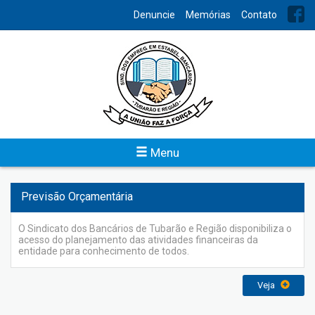
INDEX
Denuncie
Memórias
Contato
Acordo Coletivos
No intuito de facilitar o acesso aos Acordos
Coletivos/Convenções Coletivas o Sindicato dos Bancários de
Tubarão e Região os disponibilizam por meio digital.
Veja
Menu
Previsão Orçamentária
O Sindicato dos Bancários de Tubarão e Região disponibiliza o
acesso do planejamento das atividades financeiras da
entidade para conhecimento de todos.
Veja