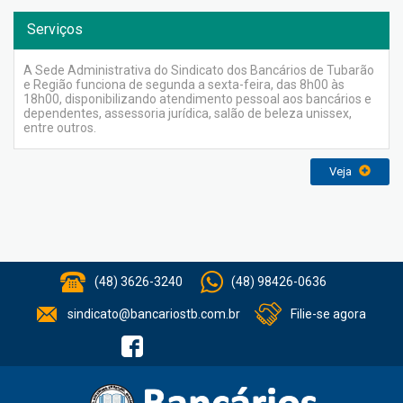
Serviços
A Sede Administrativa do Sindicato dos Bancários de Tubarão
e Região funciona de segunda a sexta-feira, das 8h00 às
18h00, disponibilizando atendimento pessoal aos bancários e
dependentes, assessoria jurídica, salão de beleza unissex,
entre outros.
Veja
(48) 3626-3240
(48) 98426-0636
sindicato@bancariostb.com.br
Filie-se agora