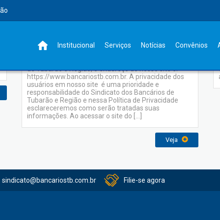
rão
Política de Privacidade
Institucional
Serviços
Notícias
Convênios
Quem somos Olá somos o Sindicato dos Bancários
de Tubarão e Região, o endereço do nosso site é:
https://www.bancariostb.com.br. A privacidade dos
usuários em nosso site é uma prioridade e
responsabilidade do Sindicato dos Bancários de
Tubarão e Região e nessa Política de Privacidade
esclareceremos como serão tratadas suas
informações. Ao acessar o site do […]
Veja
sindicato@bancariostb.com.br
Filie-se agora