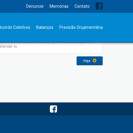
Denuncie
Memórias
Contato
Contato
Acordo Coletivos
Balanços
Previsão Orçamentária
Para obter mais informações ou enviar sugestões,
entre em contato conosco, teremos satisfação em
atende-lo.
Veja