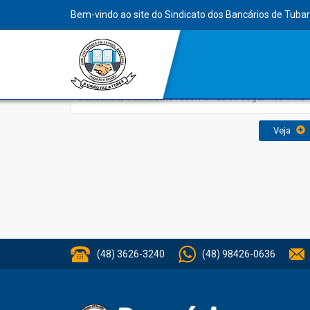
INDEX
Bem-vindo ao site do Sindicato dos Bancários de Tuba
Links Importantes
Para facilitar o acesso aos sites de interesse dos
bancários, o Sindicato recomenda os seguintes links:
Veja
(48) 3626-3240
(48) 98426-0636