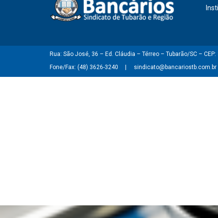
Inst
Rua: São José, 36 – Ed. Cláudia – Térreo – Tubarão/SC – CEP
Fone/Fax: (48) 3626-3240
sindicato@bancariostb.com.br