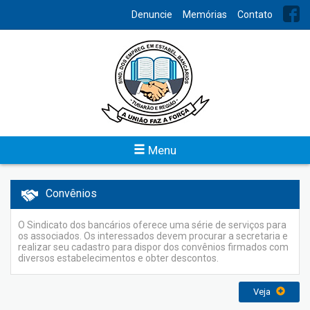
INDEX
Denuncie
Memórias
Contato
Eventos
O Sindicato dos Bancários sempre empenhado em manter um
ótimo relacionamento, propor uma inúmeros eventos aos seus
associados.
Veja
Menu
Convênios
O Sindicato dos bancários oferece uma série de serviços para
os associados. Os interessados devem procurar a secretaria e
realizar seu cadastro para dispor dos convênios firmados com
diversos estabelecimentos e obter descontos.
Veja