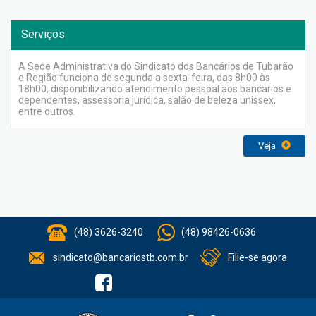
Serviços
A Sede Administrativa do Sindicato dos Bancários de Tubarão
e Região funciona de segunda a sexta-feira, das 8h00 às
18h00, disponibilizando atendimento pessoal aos bancários e
dependentes, assessoria jurídica, salão de beleza unissex,
entre outros.
Veja
(48) 3626-3240
(48) 98426-0636
sindicato@bancariostb.com.br
Filie-se agora