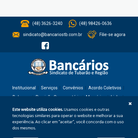
(48) 3626-3240
(48) 98426-0636
sindicato@bancariostb.com.br
Filie-se agora
Institucional
Serviços
Convênios
Acordo Coletivos
Balanços
Previsão Orçamentária
Memórias
Links
Contato
Este website utiliza cookies.
Usamos cookies e outras
tecnologias similares para operar o website e melhorar a sua
experiência. Ao clicar em “aceitar”, você concorda com o uso
Rua: São José, 36 – Ed. Cláudia – Térreo – Tubarão/SC – CEP: 88701-260
dos mesmos.
Confira no mapa