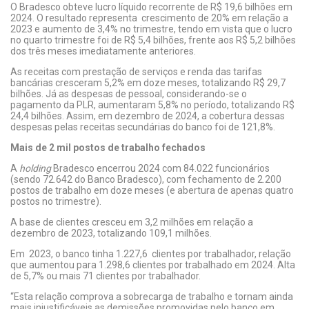
O Bradesco obteve lucro líquido recorrente de R$ 19,6 bilhões em
2024. O resultado representa crescimento de 20% em relação a
2023 e aumento de 3,4% no trimestre, tendo em vista que o lucro
no quarto trimestre foi de R$ 5,4 bilhões, frente aos R$ 5,2 bilhões
dos três meses imediatamente anteriores.
As receitas com prestação de serviços e renda das tarifas
bancárias cresceram 5,2% em doze meses, totalizando R$ 29,7
bilhões. Já as despesas de pessoal, considerando-se o
pagamento da PLR, aumentaram 5,8% no período, totalizando R$
24,4 bilhões. Assim, em dezembro de 2024, a cobertura dessas
despesas pelas receitas secundárias do banco foi de 121,8%.
Mais de 2 mil postos de trabalho fechados
A
holding
Bradesco encerrou 2024 com 84.022 funcionários
(sendo 72.642 do Banco Bradesco), com fechamento de 2.200
postos de trabalho em doze meses (e abertura de apenas quatro
postos no trimestre).
A base de clientes cresceu em 3,2 milhões em relação a
dezembro de 2023, totalizando 109,1 milhões.
Em 2023, o banco tinha 1.227,6 clientes por trabalhador, relação
que aumentou para 1.298,6 clientes por trabalhado em 2024. Alta
de 5,7% ou mais 71 clientes por trabalhador.
“Esta relação comprova a sobrecarga de trabalho e tornam ainda
mais injustificáveis as demissões promovidas pelo banco em