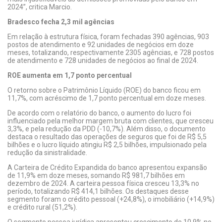
2024”, critica Marcio.
Bradesco fecha 2,3 mil agências
Em relação à estrutura física, foram fechadas 390 agências, 903
postos de atendimento e 92 unidades de negócios em doze
meses, totalizando, respectivamente 2305 agências, e 728 postos
de atendimento e 728 unidades de negócios ao final de 2024.
ROE aumenta em 1,7 ponto percentual
O retorno sobre o Patrimônio Líquido (ROE) do banco ficou em
11,7%, com acréscimo de 1,7 ponto percentual em doze meses.
De acordo com o relatório do banco, o aumento do lucro foi
influenciado pela melhor margem bruta com clientes, que cresceu
3,3%, e pela redução da PDD (-10,7%). Além disso, o documento
destaca o resultado das operações de seguros que foi de R$ 5,5
bilhões e o lucro líquido atingiu R$ 2,5 bilhões, impulsionado pela
redução da sinistralidade.
A Carteira de Crédito Expandida do banco apresentou expansão
de 11,9% em doze meses, somando R$ 981,7 bilhões em
dezembro de 2024. A carteira pessoa física cresceu 13,3% no
período, totalizando R$ 414,1 bilhões. Os destaques desse
segmento foram o crédito pessoal (+24,8%), o imobiliário (+14,9%)
e crédito rural (51,2%).