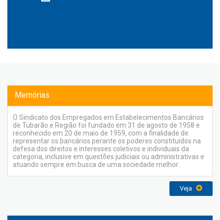
Memórias
O Sindicato dos Empregados em Estabelecimentos Bancários
de Tubarão e Região foi fundado em 31 de agosto de 1958 e
reconhecido em 20 de maio de 1959, com a finalidade de
representar os bancários perante os poderes constituídos na
defesa dos direitos e interesses coletivos e individuais da
categoria, inclusive em questões judiciais ou administrativas e
atuando sempre em busca de uma sociedade melhor.
Veja