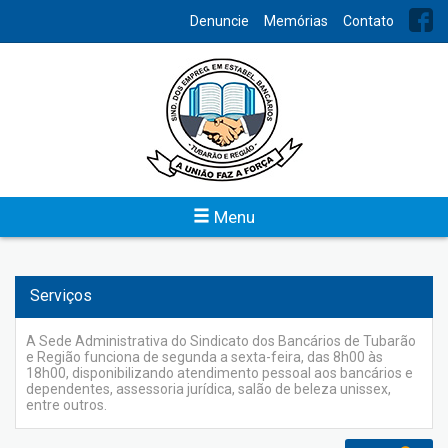
INDEX
Denuncie
Memórias
Contato
Institucional
Um sindicato atuante, bem estruturado, é a demonstração
clara de uma categoria bem organizada e unida, fortalecida
para os conflitos naturais que se estabelecem na relação entre
capital e trabalho.
Menu
Veja
Serviços
A Sede Administrativa do Sindicato dos Bancários de Tubarão
e Região funciona de segunda a sexta-feira, das 8h00 às
18h00, disponibilizando atendimento pessoal aos bancários e
dependentes, assessoria jurídica, salão de beleza unissex,
entre outros.