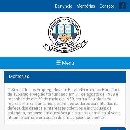
INDEX
Denuncie
Memórias
Contato
Contato
Para obter mais informações ou enviar sugestões, entre em
contato conosco, teremos satisfação em atende-lo.
Veja
Menu
Memórias
O Sindicato dos Empregados em Estabelecimentos Bancários
de Tubarão e Região foi fundado em 31 de agosto de 1958 e
reconhecido em 20 de maio de 1959, com a finalidade de
representar os bancários perante os poderes constituídos na
defesa dos direitos e interesses coletivos e individuais da
categoria, inclusive em questões judiciais ou administrativas e
atuando sempre em busca de uma sociedade melhor.