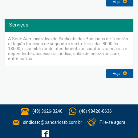
Veja
Serviços
A Sede Administrativa do Sindicato dos Bancários de Tubarão
e Região funciona de segunda a sexta-feira, das 8h00 às
18h00, disponibilizando atendimento pessoal aos bancários e
dependentes, assessoria jurídica, salão de beleza unissex,
entre outros.
Veja
(48) 3626-3240
(48) 98426-0636
sindicato@bancariostb.com.br
Filie-se agora