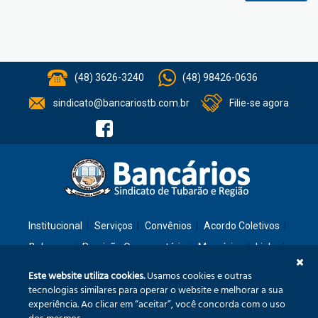
(48) 3626-3240
(48) 98426-0636
sindicato@bancariostb.com.br
Filie-se agora
Institucional
Serviços
Convênios
Acordo Coletivos
Balanços
Previsão Orçamentária
Memórias
Links
Contato
Este website utiliza cookies.
Usamos cookies e outras
tecnologias similares para operar o website e melhorar a sua
experiência. Ao clicar em “aceitar”, você concorda com o uso
Rua: São José, 36 – Ed. Cláudia – Térreo – Tubarão/SC – CEP: 88701-260