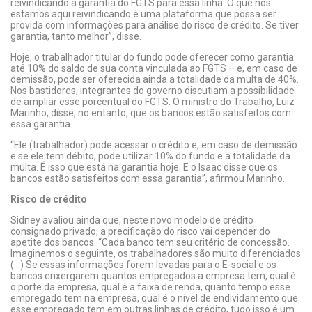
reivindicando a garantia do FGTS para essa linha. O que nós
estamos aqui reivindicando é uma plataforma que possa ser
provida com informações para análise do risco de crédito. Se tiver
garantia, tanto melhor”, disse.
Hoje, o trabalhador titular do fundo pode oferecer como garantia
até 10% do saldo de sua conta vinculada ao FGTS – e, em caso de
demissão, pode ser oferecida ainda a totalidade da multa de 40%.
Nos bastidores, integrantes do governo discutiam a possibilidade
de ampliar esse porcentual do FGTS. O ministro do Trabalho, Luiz
Marinho, disse, no entanto, que os bancos estão satisfeitos com
essa garantia.
“Ele (trabalhador) pode acessar o crédito e, em caso de demissão
e se ele tem débito, pode utilizar 10% do fundo e a totalidade da
multa. É isso que está na garantia hoje. E o Isaac disse que os
bancos estão satisfeitos com essa garantia”, afirmou Marinho.
Risco de crédito
Sidney avaliou ainda que, neste novo modelo de crédito
consignado privado, a precificação do risco vai depender do
apetite dos bancos. “Cada banco tem seu critério de concessão.
Imaginemos o seguinte, os trabalhadores são muito diferenciados
(…) Se essas informações forem levadas para o E-social e os
bancos enxergarem quantos empregados a empresa tem, qual é
o porte da empresa, qual é a faixa de renda, quanto tempo esse
empregado tem na empresa, qual é o nível de endividamento que
esse empregado tem em outras linhas de crédito, tudo isso é um