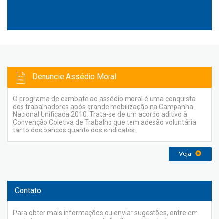
Denuncie Assédio Moral
O programa de combate ao assédio moral é uma conquista
dos trabalhadores após grande mobilização na Campanha
Nacional Unificada 2010. Trata-se de um acordo aditivo à
Convenção Coletiva de Trabalho que tem adesão voluntária
tanto dos bancos quanto dos sindicatos.
Veja
Contato
Para obter mais informações ou enviar sugestões, entre em