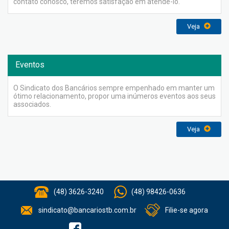
contato conosco, teremos satisfação em atende-lo.
Veja
Eventos
O Sindicato dos Bancários sempre empenhado em manter um
ótimo relacionamento, propor uma inúmeros eventos aos seus
associados.
Veja
(48) 3626-3240
(48) 98426-0636
sindicato@bancariostb.com.br
Filie-se agora