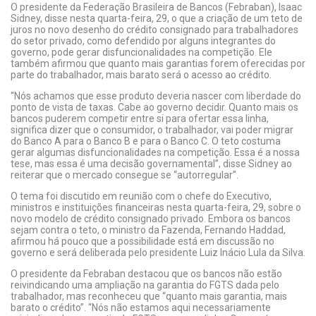
O presidente da Federação Brasileira de Bancos (Febraban), Isaac
Sidney, disse nesta quarta-feira, 29, o que a criação de um teto de
juros no novo desenho do crédito consignado para trabalhadores
do setor privado, como defendido por alguns integrantes do
governo, pode gerar disfuncionalidades na competição. Ele
também afirmou que quanto mais garantias forem oferecidas por
parte do trabalhador, mais barato será o acesso ao crédito.
“Nós achamos que esse produto deveria nascer com liberdade do
ponto de vista de taxas. Cabe ao governo decidir. Quanto mais os
bancos puderem competir entre si para ofertar essa linha,
significa dizer que o consumidor, o trabalhador, vai poder migrar
do Banco A para o Banco B e para o Banco C. O teto costuma
gerar algumas disfuncionalidades na competição. Essa é a nossa
tese, mas essa é uma decisão governamental”, disse Sidney ao
reiterar que o mercado consegue se “autorregular”.
O tema foi discutido em reunião com o chefe do Executivo,
ministros e instituições financeiras nesta quarta-feira, 29, sobre o
novo modelo de crédito consignado privado. Embora os bancos
sejam contra o teto, o ministro da Fazenda, Fernando Haddad,
afirmou há pouco que a possibilidade está em discussão no
governo e será deliberada pelo presidente Luiz Inácio Lula da Silva.
O presidente da Febraban destacou que os bancos não estão
reivindicando uma ampliação na garantia do FGTS dada pelo
trabalhador, mas reconheceu que “quanto mais garantia, mais
barato o crédito”. “Nós não estamos aqui necessariamente