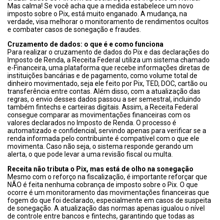
Mas calma! Se você acha que a medida estabelece um novo
imposto sobre o Pix, está muito enganado. A mudança, na
verdade, visa melhorar o monitoramento de rendimentos ocultos
e combater casos de sonegação e fraudes.
Cruzamento de dados: o que é e como funciona
Para realizar o cruzamento de dados do Pix e das declarações do
Imposto de Renda, a Receita Federal utiliza um sistema chamado
e-Financeira, uma plataforma que recebe informações diretas de
instituições bancárias e de pagamento, como volume total de
dinheiro movimentado, seja ele feito por Pix, TED, DOC, cartão ou
transferência entre contas. Além disso, com a atualização das
regras, o envio desses dados passou a ser semestral, incluindo
também fintechs e carteiras digitais. Assim, a Receita Federal
consegue comparar as movimentações financeiras com os
valores declarados no Imposto de Renda. O processo é
automatizado e confidencial, servindo apenas para verificar se a
renda informada pelo contribuinte é compatível com o que ele
movimenta. Caso não seja, o sistema responde gerando um
alerta, o que pode levar a uma revisão fiscal ou multa.
Receita não tributa o Pix, mas está de olho na sonegação
Mesmo com o reforço na fiscalização, é importante reforçar que
NÃO é feita nenhuma cobrança de imposto sobre o Pix. O que
ocorre é um monitoramento das movimentações financeiras que
fogem do que foi declarado, especialmente em casos de suspeita
de sonegação. A atualização das normas apenas igualou o nível
de controle entre bancos e fintechs, garantindo que todas as