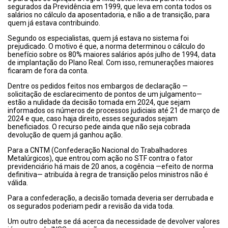
segurados da Previdência em 1999, que leva em conta todos os
salários no cálculo da aposentadoria, e não a de transição, para
quem já estava contribuindo.
Segundo os especialistas, quem já estava no sistema foi
prejudicado. O motivo é que, a norma determinou o cálculo do
benefício sobre os 80% maiores salários após julho de 1994, data
de implantação do Plano Real. Com isso, remunerações maiores
ficaram de fora da conta.
Dentre os pedidos feitos nos embargos de declaração —
solicitação de esclarecimento de pontos de um julgamento—
estão a nulidade da decisão tomada em 2024, que sejam
informados os números de processos judiciais até 21 de março de
2024 e que, caso haja direito, esses segurados sejam
beneficiados. O recurso pede ainda que não seja cobrada
devolução de quem já ganhou ação.
Para a CNTM (Confederação Nacional do Trabalhadores
Metalúrgicos), que entrou com ação no STF contra o fator
previdenciário há mais de 20 anos, a cogência —efeito de norma
definitiva— atribuída à regra de transição pelos ministros não é
válida.
Para a confederação, a decisão tomada deveria ser derrubada e
os segurados poderiam pedir a revisão da vida toda.
Um outro debate se dá acerca da necessidade de devolver valores