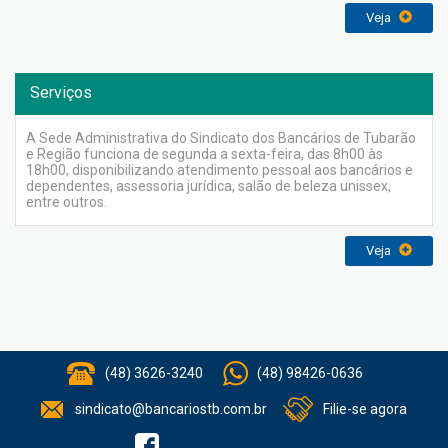
Veja
Serviços
A Sede Administrativa do Sindicato dos Bancários de Tubarão
e Região funciona de segunda a sexta-feira, das 8h00 às
18h00, disponibilizando atendimento pessoal aos bancários e
dependentes, assessoria jurídica, salão de beleza unissex,
entre outros.
Veja
(48) 3626-3240
(48) 98426-0636
sindicato@bancariostb.com.br
Filie-se agora