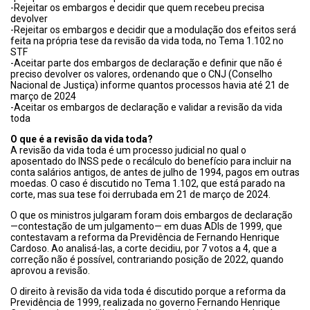
-Rejeitar os embargos e decidir que quem recebeu precisa
devolver
-Rejeitar os embargos e decidir que a modulação dos efeitos será
feita na própria tese da revisão da vida toda, no Tema 1.102 no
STF
-Aceitar parte dos embargos de declaração e definir que não é
preciso devolver os valores, ordenando que o CNJ (Conselho
Nacional de Justiça) informe quantos processos havia até 21 de
março de 2024
-Aceitar os embargos de declaração e validar a revisão da vida
toda
O que é a revisão da vida toda?
A revisão da vida toda é um processo judicial no qual o
aposentado do INSS pede o recálculo do benefício para incluir na
conta salários antigos, de antes de julho de 1994, pagos em outras
moedas. O caso é discutido no Tema 1.102, que está parado na
corte, mas sua tese foi derrubada em 21 de março de 2024.
O que os ministros julgaram foram dois embargos de declaração
—contestação de um julgamento— em duas ADIs de 1999, que
contestavam a reforma da Previdência de Fernando Henrique
Cardoso. Ao analisá-las, a corte decidiu, por 7 votos a 4, que a
correção não é possível, contrariando posição de 2022, quando
aprovou a revisão.
O direito à revisão da vida toda é discutido porque a reforma da
Previdência de 1999, realizada no governo Fernando Henrique