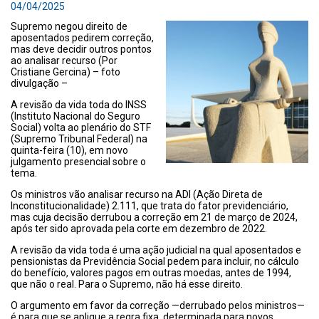
04/04/2025
Supremo negou direito de
aposentados pedirem correção,
mas deve decidir outros pontos
ao analisar recurso (Por
Cristiane Gercina) – foto
divulgação –
A revisão da vida toda do INSS
(Instituto Nacional do Seguro
Social) volta ao plenário do STF
(Supremo Tribunal Federal) na
quinta-feira (10), em novo
julgamento presencial sobre o
tema.
Os ministros vão analisar recurso na ADI (Ação Direta de
Inconstitucionalidade) 2.111, que trata do fator previdenciário,
mas cuja decisão derrubou a correção em 21 de março de 2024,
após ter sido aprovada pela corte em dezembro de 2022.
A revisão da vida toda é uma ação judicial na qual aposentados e
pensionistas da Previdência Social pedem para incluir, no cálculo
do benefício, valores pagos em outras moedas, antes de 1994,
que não o real. Para o Supremo, não há esse direito.
O argumento em favor da correção —derrubado pelos ministros—
é para que se aplique a regra fixa, determinada para novos