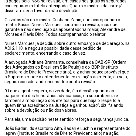
já pagos pelo INSS na revisão, em casos nos quais os segurados
conseguiram a tutela antecipada. Quatro ministros da corte já
disseram ser a favor da não devolução.
Os votos são do ministro Cristiano Zanin, que acompanhou o
relator Kassio Nunes Marques, contrário à revisão, mas que
garante a não devolução da aposentadoria maior, Alexandre de
Moraes e Flávio Dino. Todos acompanhando o relator.
Nunes Marques já decidiu sobre outro embargo de declaração, na
ADI 2.110, e negou a possibilidade desse pedido de
esclarecimento, encerrando o caso de vez.
A advogada Adriane Bramante, conselheira da OAB-SP (Ordem
dos Advogados do Brasil em São Paulo) e do IBDP (Instituto
Brasileiro de Direito Previdenciário), diz achar pouco provável que
o Supremo mude o entendimento em relação ao mérito, ou seja,
seguirá considerando inconstitucional a revisão.
“O que a gente espera, na verdade, é a decisão quanto ao
pagamento dos honorários advocatícios, da sucumbência e
também a modulação dos efeitos para que haja o respeito a
quem tinha acreditado na Justiça e ganhou ação”, diz, falando
sobre a devolução ou não dos valores.
Para ela, uma decisão neste sentido reforça a segurança jurídica.
João Badari, do escritório Aith, Badari e Luchin e representante do
Ieprev (Instituto Brasileiro de Direito Previdenciário) na ação,