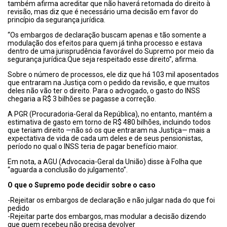
também afirma acreditar que não haverá retomada do direito à
revisão, mas diz que é necessário uma decisão em favor do
princípio da segurança jurídica.
“Os embargos de declaração buscam apenas e tão somente a
modulação dos efeitos para quem já tinha processo e estava
dentro de uma jurisprudência favorável do Supremo por meio da
segurança jurídica.Que seja respeitado esse direito”, afirma.
Sobre o número de processos, ele diz que há 103 mil aposentados
que entraram na Justiça com o pedido da revisão, e que muitos
deles não vão ter o direito. Para o advogado, o gasto do INSS
chegaria a R$ 3 bilhões se pagasse a correção.
A PGR (Procuradoria-Geral da República), no entanto, mantém a
estimativa de gasto em torno de R$ 480 bilhões, incluindo todos
que teriam direito —não só os que entraram na Justiça— mais a
expectativa de vida de cada um deles e de seus pensionistas,
período no qual o INSS teria de pagar benefício maior.
Em nota, a AGU (Advocacia-Geral da União) disse à Folha que
“aguarda a conclusão do julgamento”.
O que o Supremo pode decidir sobre o caso
-Rejeitar os embargos de declaração e não julgar nada do que foi
pedido
-Rejeitar parte dos embargos, mas modular a decisão dizendo
que quem recebeu não precisa devolver