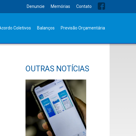
Denuncie
Memórias
Contato
Acordo Coletivos
Balanços
Previsão Orçamentária
OUTRAS NOTÍCIAS