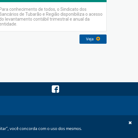
Para conhecimento de todos, o Sindicato dos
Bancários de Tubarão e Região disponibiliza o acesso
do levantamento contábil trimestral e anual da
entidade.
Veja
visão Orçamentária
Memórias
Links
Contato
ceitar”, você concorda com o uso dos mesmos.