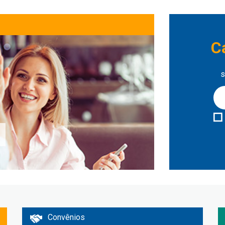
C
s
Convênios