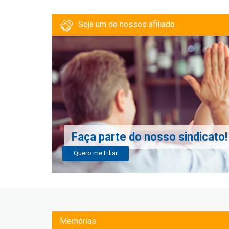
Seja um de nossos afiliado
Faça parte do nosso sindicato!
Quero me Filiar
Memórias