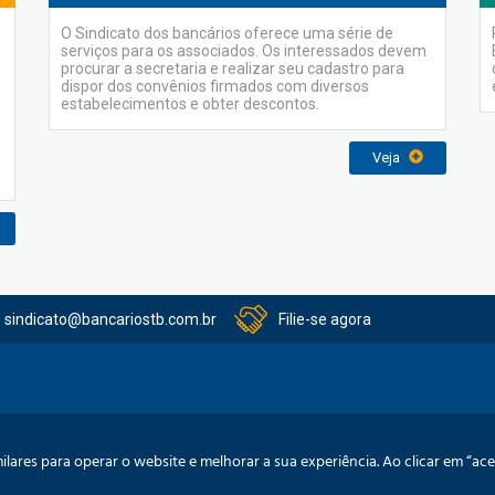
O Sindicato dos bancários oferece uma série de
serviços para os associados. Os interessados devem
procurar a secretaria e realizar seu cadastro para
dispor dos convênios firmados com diversos
estabelecimentos e obter descontos.
Veja
sindicato@bancariostb.com.br
Filie-se agora
itucional
Serviços
Convênios
Acordo Coletivos
Balanços
Pre
lares para operar o website e melhorar a sua experiência. Ao clicar em “a