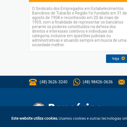
O Sindicato dos Empregados em Estabelecimentos
Bancários de Tubarão e Região foi fundado em 31 de
agosto de 1958 e reconhecido em 20 de maio de
1959, com a finalidade de representar os bancários
perante os poderes constituídos na defesa dos
direitos e interesses coletivos e individuais da
categoria, inclusive em questões judiciais ou
administrativas e atuando sempre em busca de uma
sociedade melhor.
Veja
(48) 3626-3240
(48) 98426-0636
Inst
Este website utiliza cookies.
Usamos cookies e outras tecnologias simi