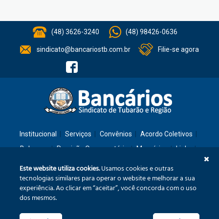
(48) 3626-3240
(48) 98426-0636
sindicato@bancariostb.com.br
Filie-se agora
Institucional
Serviços
Convênios
Acordo Coletivos
Balanços
Previsão Orçamentária
Memórias
Links
Contato
Este website utiliza cookies.
Usamos cookies e outras
tecnologias similares para operar o website e melhorar a sua
experiência. Ao clicar em “aceitar”, você concorda com o uso
Rua: São José, 36 – Ed. Cláudia – Térreo – Tubarão/SC – CEP: 88701-260
dos mesmos.
Confira no mapa