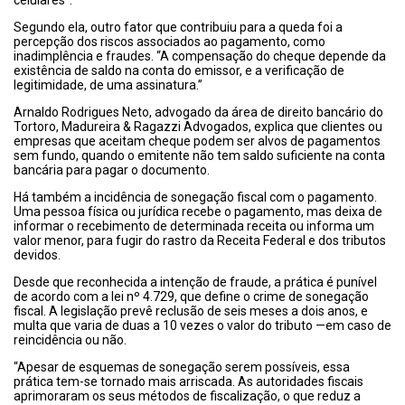
celulares”.
Segundo ela, outro fator que contribuiu para a queda foi a
percepção dos riscos associados ao pagamento, como
inadimplência e fraudes. “A compensação do cheque depende da
existência de saldo na conta do emissor, e a verificação de
legitimidade, de uma assinatura.”
Arnaldo Rodrigues Neto, advogado da área de direito bancário do
Tortoro, Madureira & Ragazzi Advogados, explica que clientes ou
empresas que aceitam cheque podem ser alvos de pagamentos
sem fundo, quando o emitente não tem saldo suficiente na conta
bancária para pagar o documento.
Há também a incidência de sonegação fiscal com o pagamento.
Uma pessoa física ou jurídica recebe o pagamento, mas deixa de
informar o recebimento de determinada receita ou informa um
valor menor, para fugir do rastro da Receita Federal e dos tributos
devidos.
Desde que reconhecida a intenção de fraude, a prática é punível
de acordo com a lei nº 4.729, que define o crime de sonegação
fiscal. A legislação prevê reclusão de seis meses a dois anos, e
multa que varia de duas a 10 vezes o valor do tributo —em caso de
reincidência ou não.
“Apesar de esquemas de sonegação serem possíveis, essa
prática tem-se tornado mais arriscada. As autoridades fiscais
aprimoraram os seus métodos de fiscalização, o que reduz a