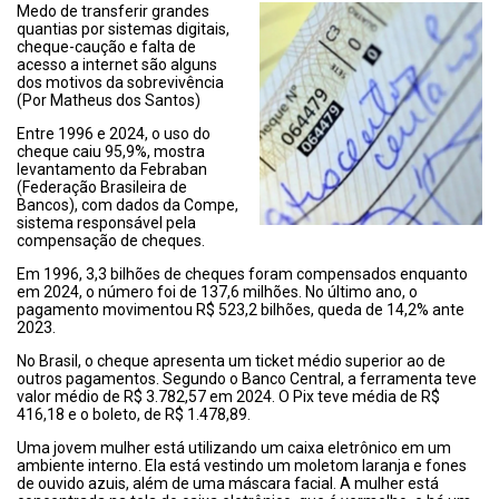
Medo de transferir grandes
quantias por sistemas digitais,
cheque-caução e falta de
acesso a internet são alguns
dos motivos da sobrevivência
(Por Matheus dos Santos)
Entre 1996 e 2024, o uso do
cheque caiu 95,9%, mostra
levantamento da Febraban
(Federação Brasileira de
Bancos), com dados da Compe,
sistema responsável pela
compensação de cheques.
Em 1996, 3,3 bilhões de cheques foram compensados enquanto
em 2024, o número foi de 137,6 milhões. No último ano, o
pagamento movimentou R$ 523,2 bilhões, queda de 14,2% ante
2023.
No Brasil, o cheque apresenta um ticket médio superior ao de
outros pagamentos. Segundo o Banco Central, a ferramenta teve
valor médio de R$ 3.782,57 em 2024. O Pix teve média de R$
416,18 e o boleto, de R$ 1.478,89.
Uma jovem mulher está utilizando um caixa eletrônico em um
ambiente interno. Ela está vestindo um moletom laranja e fones
de ouvido azuis, além de uma máscara facial. A mulher está