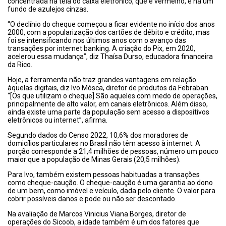
concentrada na tela do caixa eletrônico, que é vermelho, e há um
fundo de azulejos cinzas.
“O declínio do cheque começou a ficar evidente no início dos anos
2000, com a popularização dos cartões de débito e crédito, mas
foi se intensificando nos últimos anos com o avanço das
transações por internet banking. A criação do Pix, em 2020,
acelerou essa mudança”, diz Thaísa Durso, educadora financeira
da Rico.
Hoje, a ferramenta não traz grandes vantagens em relação
àquelas digitais, diz Ivo Mósca, diretor de produtos da Febraban.
“[Os que utilizam o cheque] São aqueles com medo de operações,
principalmente de alto valor, em canais eletrônicos. Além disso,
ainda existe uma parte da população sem acesso a dispositivos
eletrônicos ou internet”, afirma.
Segundo dados do Censo 2022, 10,6% dos moradores de
domicílios particulares no Brasil não têm acesso à internet. A
porção corresponde a 21,4 milhões de pessoas, número um pouco
maior que a população de Minas Gerais (20,5 milhões).
Para Ivo, também existem pessoas habituadas a transações
como cheque-caução. O cheque-caução é uma garantia ao dono
de um bem, como imóvel e veículo, dada pelo cliente. O valor para
cobrir possíveis danos e pode ou não ser descontado.
Na avaliação de Marcos Vinicius Viana Borges, diretor de
operações do Sicoob, a idade também é um dos fatores que