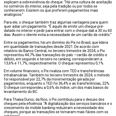
explicam a sobrevivência do cheque. “Há uma cultura de aceitação
no comércio do interior, seja pela tradição ou por todos se
conhecerem. Existem os que preferem pagamentos mais
analógicos.”
Para ele, o cheque também traz algumas vantagens para quem
quer adiar um pagamento. “É aquilo de emitir um cheque pré-
datado no interior e pedir para entrar com o cheque dali a 30 ou 60
dias. Assim o cliente evita a necessidade de um cartão de crédito.”
Entre os pagamentos, há um domínio do Pix no Brasil, que lidera
em quantidade de transações desde 2021. De acordo com
relatório do Banco Central, no terceiro trimestre de 2024, o Pix
representou 44,7% das transações do país —cartão de crédito e
débito, em segundo e terceiro no ranking, corresponderam a
13,6% e 11,7%, respectivamente. O cheque representou 0,1%.
Em volume financeiro, o Pix rivaliza com TED e transferências
intrabancárias. Também no terceiro trimestre de 2024, o método
foi responsável por 22,7% da movimentação gerada por
pagamentos, enquanto o TED foi 36,4% e as transferências, 22%.
O cheque correspondeu a 0,6% do índice, um dos mais baixos do
levantamento do BC.
Para Thaísa Durso, da Rico, o Pix contribuiu para o desuso dos
cheques pela eficiência. “A digitalização dos serviços bancários e o
crescimento do mobile banking reduziram a necessidade dos
cheques, porque as transações se tornaram mais fáceis com os