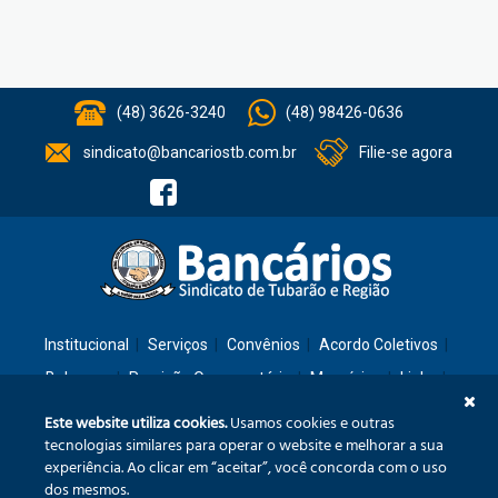
(48) 3626-3240
(48) 98426-0636
sindicato@bancariostb.com.br
Filie-se agora
Institucional
Serviços
Convênios
Acordo Coletivos
Balanços
Previsão Orçamentária
Memórias
Links
Contato
Este website utiliza cookies.
Usamos cookies e outras
tecnologias similares para operar o website e melhorar a sua
experiência. Ao clicar em “aceitar”, você concorda com o uso
Rua: São José, 36 – Ed. Cláudia – Térreo – Tubarão/SC – CEP: 88701-260
dos mesmos.