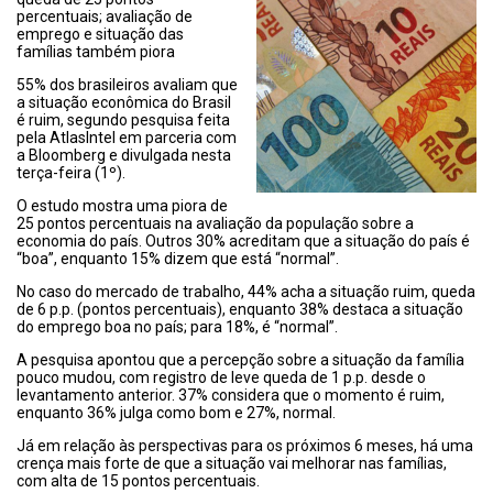
percentuais; avaliação de
emprego e situação das
famílias também piora
55% dos brasileiros avaliam que
a situação econômica do Brasil
é ruim, segundo pesquisa feita
pela AtlasIntel em parceria com
a Bloomberg e divulgada nesta
terça-feira (1º).
O estudo mostra uma piora de
25 pontos percentuais na avaliação da população sobre a
economia do país. Outros 30% acreditam que a situação do país é
“boa”, enquanto 15% dizem que está “normal”.
No caso do mercado de trabalho, 44% acha a situação ruim, queda
de 6 p.p. (pontos percentuais), enquanto 38% destaca a situação
do emprego boa no país; para 18%, é “normal”.
A pesquisa apontou que a percepção sobre a situação da família
pouco mudou, com registro de leve queda de 1 p.p. desde o
levantamento anterior. 37% considera que o momento é ruim,
enquanto 36% julga como bom e 27%, normal.
Já em relação às perspectivas para os próximos 6 meses, há uma
crença mais forte de que a situação vai melhorar nas famílias,
com alta de 15 pontos percentuais.