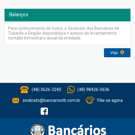
Balanços
Para conhecimento de todos, o Sindicato dos Bancários de
Tubarão e Região disponibiliza o acesso do levantamento
contábil trimestral e anual da entidade.
Veja
(48) 3626-3240
(48) 98426-0636
sindicato@bancariostb.com.br
Filie-se agora