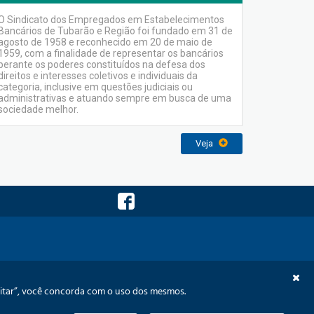
O Sindicato dos Empregados em Estabelecimentos
Bancários de Tubarão e Região foi fundado em 31 de
agosto de 1958 e reconhecido em 20 de maio de
1959, com a finalidade de representar os bancários
perante os poderes constituídos na defesa dos
direitos e interesses coletivos e individuais da
categoria, inclusive em questões judiciais ou
administrativas e atuando sempre em busca de uma
sociedade melhor.
Veja
visão Orçamentária
Memórias
Links
Contato
ceitar”, você concorda com o uso dos mesmos.