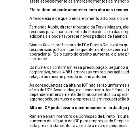
afeta especialmente os empreendimentos de menor p
Efeito dominó pode acontecer com alta nas recuper
A tendência é de que o encarecimento adicional do crédi
Fernando Aubin, diretor tributário da Forvis Mazars, a
recursos para financiamento do fluxo de caixa das emp
adicionais e pode favorecer novos pedidos de falência 
Bianca Xavier, professora da FGV Direito Rio, explica 
recuperação judicial, que frequentemente preveem a
operacional. “Se o custo do crédito aumenta, o plano pre
esclarece.
Os números confirmam essa preocupação. Segundo a R
corporativa, havia 4.881 empresas em recuperação judi
relação ao mesmo período do ano anterior.
As consequências da alta no IOF não serão uniformes 
sócio da RGF Associados, e o economista José Faria J
dependem intensamente de financiamentos ou operam c
agronegócio, startups e empresas já em recuperação ju
Alta no IOF pode levar a questionamento na Justiça
Ranieri Genari, membro da Comissão de Direito Tributár
aumento da alíquota do IOF para empresas do Simples N
esta prevê tratamento favorecido a micro e pequenas