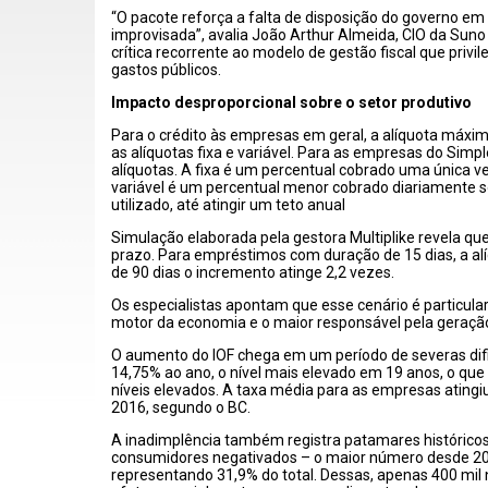
“O pacote reforça a falta de disposição do governo e
improvisada”, avalia João Arthur Almeida, CIO da Suno
crítica recorrente ao modelo de gestão fiscal que privi
gastos públicos.
Impacto desproporcional sobre o setor produtivo
Para o crédito às empresas em geral, a alíquota máxi
as alíquotas fixa e variável. Para as empresas do Simp
alíquotas. A fixa é um percentual cobrado uma única v
variável é um percentual menor cobrado diariamente so
utilizado, até atingir um teto anual
Simulação elaborada pela gestora Multiplike revela qu
prazo. Para empréstimos com duração de 15 dias, a al
de 90 dias o incremento atinge 2,2 vezes.
Os especialistas apontam que esse cenário é particula
motor da economia e o maior responsável pela geraçã
O aumento do IOF chega em um período de severas dif
14,75% ao ano, o nível mais elevado em 19 anos, o que
níveis elevados. A taxa média para as empresas ating
2016, segundo o BC.
A inadimplência também registra patamares histórico
consumidores negativados – o maior número desde 201
representando 31,9% do total. Dessas, apenas 400 mil