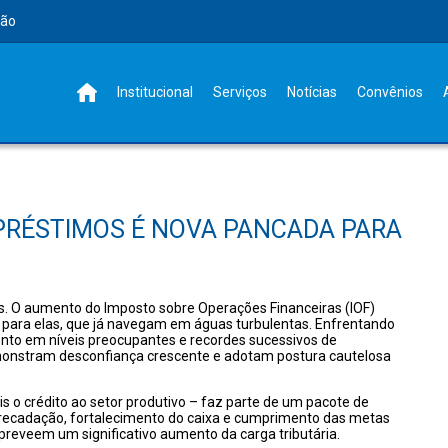
rão
Institucional
Serviços
Notícias
Convênios
PRÉSTIMOS É NOVA PANCADA PARA
as. O aumento do Imposto sobre Operações Financeiras (IOF)
 para elas, que já navegam em águas turbulentas. Enfrentando
nto em níveis preocupantes e recordes sucessivos de
emonstram desconfiança crescente e adotam postura cautelosa
s o crédito ao setor produtivo – faz parte de um pacote de
recadação, fortalecimento do caixa e cumprimento das metas
 preveem um significativo aumento da carga tributária.