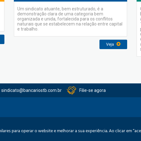
Um sindicato atuante, bem estruturado, é a
demonstração clara de uma categoria bem
organizada e unida, fortalecida para os conflitos
naturais que se estabelecem na relação entre capital
e trabalho.
Veja
sindicato@bancariostb.com.br
Filie-se agora
itucional
Serviços
Convênios
Acordo Coletivos
Balanços
Pre
lares para operar o website e melhorar a sua experiência. Ao clicar em “a