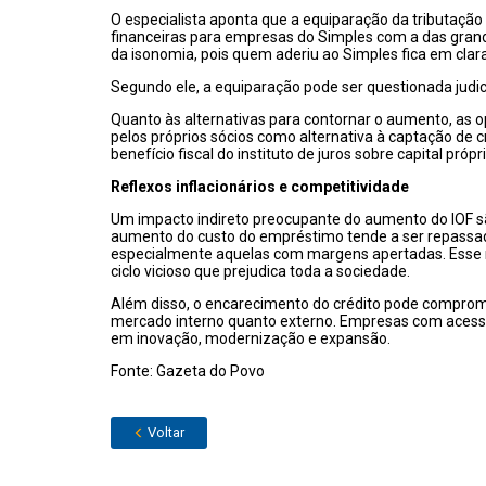
O especialista aponta que a equiparação da tributação
financeiras para empresas do Simples com a das grand
da isonomia, pois quem aderiu ao Simples fica em cla
Segundo ele, a equiparação pode ser questionada judi
Quanto às alternativas para contornar o aumento, as opç
pelos próprios sócios como alternativa à captação de cr
benefício fiscal do instituto de juros sobre capital pró
Reflexos inflacionários e competitividade
Um impacto indireto preocupante do aumento do IOF são 
aumento do custo do empréstimo tende a ser repassad
especialmente aquelas com margens apertadas. Esse r
ciclo vicioso que prejudica toda a sociedade.
Além disso, o encarecimento do crédito pode comprome
mercado interno quanto externo. Empresas com acesso
em inovação, modernização e expansão.
Fonte: Gazeta do Povo
Voltar