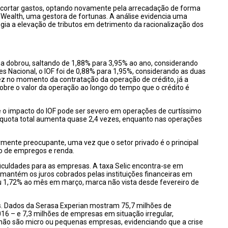
m cortar gastos, optando novamente pela arrecadação de forma
 Wealth, uma gestora de fortunas. A análise evidencia uma
legia a elevação de tributos em detrimento da racionalização dos
ma dobrou, saltando de 1,88% para 3,95% ao ano, considerando
les Nacional, o IOF foi de 0,88% para 1,95%, considerando as duas
ez no momento da contratação da operação de crédito, já a
bre o valor da operação ao longo do tempo que o crédito é
e o impacto do IOF pode ser severo em operações de curtíssimo
íquota total aumenta quase 2,4 vezes, enquanto nas operações
rmente preocupante, uma vez que o setor privado é o principal
o de empregos e renda.
iculdades para as empresas. A taxa Selic encontra-se em
 mantém os juros cobrados pelas instituições financeiras em
iu 1,72% ao mês em março, marca não vista desde fevereiro de
s. Dados da Serasa Experian mostram 75,7 milhões de
6 – e 7,3 milhões de empresas em situação irregular,
 não são micro ou pequenas empresas, evidenciando que a crise