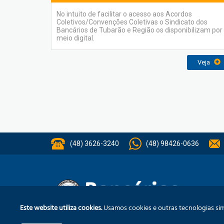
No intuito de facilitar o acesso aos Acordos
Coletivos/Convenções Coletivas o Sindicato dos
Bancários de Tubarão e Região os disponibilizam por
meio digital.
Veja
(48) 3626-3240
(48) 98426-0636
Inst
Este website utiliza cookies.
Usamos cookies e outras tecnologias simi