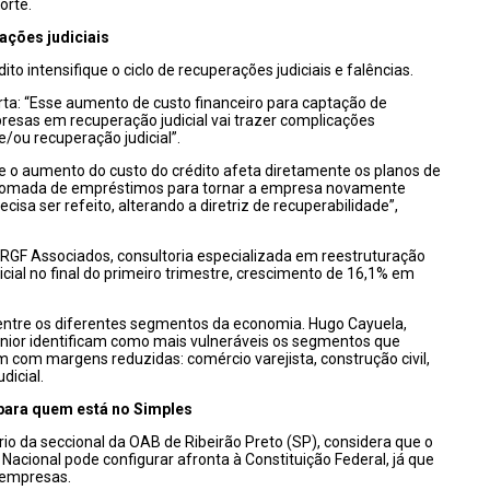
orte.
ações judiciais
to intensifique o ciclo de recuperações judiciais e falências.
lerta: “Esse aumento de custo financeiro para captação de
resas em recuperação judicial vai trazer complicações
e/ou recuperação judicial”.
que o aumento do custo do crédito afeta diretamente os planos de
 tomada de empréstimos para tornar a empresa novamente
cisa ser refeito, alterando a diretriz de recuperabilidade”,
GF Associados, consultoria especializada em reestruturação
cial no final do primeiro trimestre, crescimento de 16,1% em
entre os diferentes segmentos da economia. Hugo Cayuela,
únior identificam como mais vulneráveis os segmentos que
om margens reduzidas: comércio varejista, construção civil,
dicial.
 para quem está no Simples
io da seccional da OAB de Ribeirão Preto (SP), considera que o
acional pode configurar afronta à Constituição Federal, já que
 empresas.