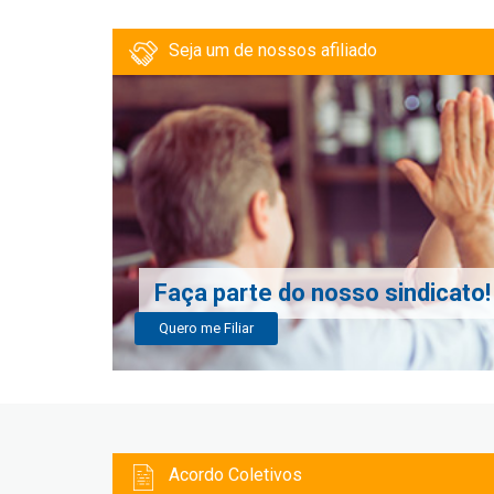
Seja um de nossos afiliado
Faça parte do nosso sindicato!
Quero me Filiar
Acordo Coletivos