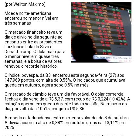
(por Wellton Máximo)
Moeda norte-americana
encerrou no menor nível em
três semanas
O mercado financeiro teve um
dia de alívio no dia seguinte ao
encontro entre os presidentes
Luiz Inácio Lula da Silva e
Donald Trump. O dólar caiu para
o menor nível em quase três
semanas, e a bolsa de valores
renovou o recorde histórico.
O índice Ibovespa, da B3, encerrou esta segunda-feira (27) aos
147.969 pontos, com alta de 0,55%. O indicador, que acumulava
queda em outubro, agora sobe 0,5% no mês.
O mercado de câmbio teve um dia favorável. O dólar comercial
fechou o dia vendido a R$ 5,37, com recuo de R$ 0,224 (-0,42%). A
cotação operou em queda durante toda a sessão. Na mínima do
dia, por volta das 10h15, chegou a R$ 5,36.
A moeda estadunidense está no menor valor desde 8 de outubro.
A divisa acumula alta de 0,88% em outubro, mas cai 13,11% em
2025.