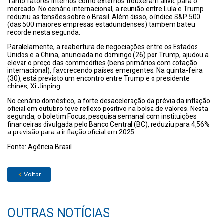
Tanto fatores internos como externos trouxeram alívio para o
mercado. No cenário internacional, a reunião entre Lula e Trump
reduziu as tensões sobre o Brasil. Além disso, o índice S&P 500
(das 500 maiores empresas estadunidenses) também bateu
recorde nesta segunda.
Paralelamente, a reabertura de negociações entre os Estados
Unidos e a China, anunciada no domingo (26) por Trump, ajudou a
elevar o preço das commodities (bens primários com cotação
internacional), favorecendo países emergentes. Na quinta-feira
(30), está previsto um encontro entre Trump e o presidente
chinês, Xi Jinping.
No cenário doméstico, a forte desaceleração da prévia da inflação
oficial em outubro teve reflexo positivo na bolsa de valores. Nesta
segunda, o boletim Focus, pesquisa semanal com instituições
financeiras divulgada pelo Banco Central (BC), reduziu para 4,56%
a previsão para a inflação oficial em 2025.
Fonte: Agência Brasil
Voltar
OUTRAS NOTÍCIAS