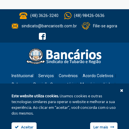
(48) 3626-3240
(48) 98426-0636
sindicato@bancariostb.com.br
Filie-se agora
Institucional
Serviços
Convênios
Acordo Coletivos
Balanços
Previsão Orçamentária
Memórias
Links
Contato
Este website utiliza cookies.
Usamos cookies e outras
tecnologias similares para operar o website e melhorar a sua
experiência. Ao clicar em “aceitar”, você concorda com o uso
Rua: São José, 36 – Ed. Cláudia – Térreo – Tubarão/SC – CEP: 88701-260
dos mesmos.
Confira no mapa
Aceitar
Ler mais