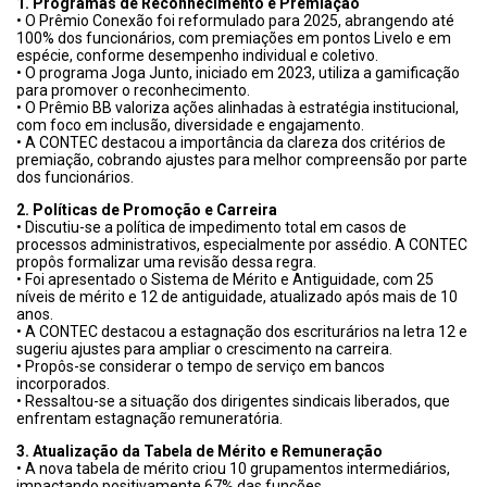
1. Programas de Reconhecimento e Premiação
• O Prêmio Conexão foi reformulado para 2025, abrangendo até
100% dos funcionários, com premiações em pontos Livelo e em
espécie, conforme desempenho individual e coletivo.
• O programa Joga Junto, iniciado em 2023, utiliza a gamificação
para promover o reconhecimento.
• O Prêmio BB valoriza ações alinhadas à estratégia institucional,
com foco em inclusão, diversidade e engajamento.
• A CONTEC destacou a importância da clareza dos critérios de
premiação, cobrando ajustes para melhor compreensão por parte
dos funcionários.
2. Políticas de Promoção e Carreira
• Discutiu-se a política de impedimento total em casos de
processos administrativos, especialmente por assédio. A CONTEC
propôs formalizar uma revisão dessa regra.
• Foi apresentado o Sistema de Mérito e Antiguidade, com 25
níveis de mérito e 12 de antiguidade, atualizado após mais de 10
anos.
• A CONTEC destacou a estagnação dos escriturários na letra 12 e
sugeriu ajustes para ampliar o crescimento na carreira.
• Propôs-se considerar o tempo de serviço em bancos
incorporados.
• Ressaltou-se a situação dos dirigentes sindicais liberados, que
enfrentam estagnação remuneratória.
3. Atualização da Tabela de Mérito e Remuneração
• A nova tabela de mérito criou 10 grupamentos intermediários,
impactando positivamente 67% das funções.