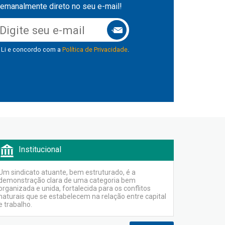
emanalmente direto no seu e-mail!
Li e concordo com a
Política de Privacidade
.
Institucional
Um sindicato atuante, bem estruturado, é a
demonstração clara de uma categoria bem
organizada e unida, fortalecida para os conflitos
naturais que se estabelecem na relação entre capital
e trabalho.