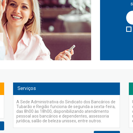
s
Serviços
A Sede Administrativa do Sindicato dos Bancários de
Tubarão e Região funciona de segunda a sexta-feira,
das 8h00 às 18h00, disponibilizando atendimento
pessoal aos bancários e dependentes, assessoria
jurídica, salão de beleza unissex, entre outros.