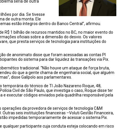
roblema seria de outra
hões por dia. Se tivesse
ma de outra monta. Ele
temas estão íntegros dentro do Banco Central”, afirmou.
e R$ 1 bilhão de recursos mantidos no BC, no maior evento do
formações oficiais sobre a dimensão do desvio. Os valores
e, que presta serviços de tecnologia para instituições do
ção de anonimato disse que foram acessadas as contas PI
cipantes do sistema para dar liquidez às transações via
Pix
.
ibernético tradicional. “Não houve um ataque de força bruta,
pendeu do que a gente chama de engenharia social, que alguém
imas”, disse
Galípolo
aos parlamentares.
ão temporária do técnico de TI João Nazareno Roque, 48,
lícia Civil de São Paulo, que investiga o caso, Roque disse ter
a e executar códigos enviados pela quadrilha responsável pela
as operações da provedora de serviços de tecnologia C&M
 Outras seis instituições financeiras –
Voluti
Gestão Financeira,
 estão impedidas temporariamente de acessar o sistema
Pix
.
qualquer participante cuja conduta esteja colocando em risco