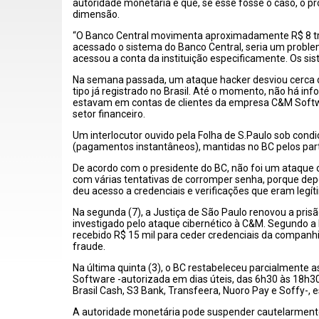
autoridade monetária e que, se esse fosse o caso, o p
dimensão.
“O Banco Central movimenta aproximadamente R$ 8 tril
acessado o sistema do Banco Central, seria um proble
acessou a conta da instituição especificamente. Os sis
Na semana passada, um ataque hacker desviou cerca d
tipo já registrado no Brasil. Até o momento, não há in
estavam em contas de clientes da empresa C&M Softwar
setor financeiro.
Um interlocutor ouvido pela Folha de
S.Paulo
sob condi
(pagamentos instantâneos), mantidas no BC pelos parti
De acordo com o presidente do BC, não foi um ataque c
com várias tentativas de corromper senha, porque de
deu acesso a credenciais e verificações que eram legít
Na segunda (7), a Justiça de São Paulo renovou a pris
investigado pelo ataque cibernético à C&M. Segundo a Po
recebido R$ 15 mil para ceder credenciais da companhi
fraude.
Na última quinta (3), o BC restabeleceu parcialmente 
Software -autorizada em dias úteis, das 6h30 às 18h30.
Brasil Cash, S3 Bank,
Transfeera
,
Nuoro
Pay
e
Soffy
-,
A autoridade monetária pode suspender cautelarmente 