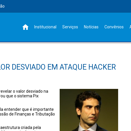
rão
Institucional
Serviços
Notícias
Convênios
LOR DESVIADO EM ATAQUE HACKER
 revelar o valor desviado na
rou que o sistema
Pix
 ela entender que é importante
ssão de Finanças e Tributação
raestrutura criada pela