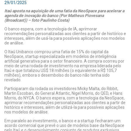
29/01/2025
Itaú aposta na aquisição de uma fatia da NeoSpace para acelerar a
agenda de inovação do banco (Por Matheus Piovesana
(Broadcast)) – foto Paulinho Costa)
O banco espera, com a tecnologia de IA, aprimorar
recomendações personalizadas aos clientes a partir de histórico e
interesses, além de usá-la para possíveis aplicações nos modelos
de análise.
O Itaú Unibanco comprou uma fatia de 15% do capital da
NeoSpace, startup especializada em modelos de inteligência
artificial generativa para o setor financeiro. A compra ocorreu por
meio de uma rodada de investimento na empresa liderada pelo
Itaú e que totalizou US$ 18 milhões (o equivalente a R$ 105,7
milhões), embora o desembolso do banco não tenha sido
revelado.
Participaram da rodada os investidores Micky Malta, do Ribbit,
Martin Escobari, do General Atlantic, Nigel Morris, do QED, e Hans
Morris, do NYCA. O banco espera, com a tecnologia da NeoSpace,
aprimorar recomendações personalizadas aos clientes a partir de
histórico e interesses, além de utilizá-la para possíveis aplicações
nos modelos de análise.
Em paralelo ao investimento, o banco e a startup fecharam um
acordo comercial que prevê o uso de modelos base da NeoSpace
pelo Itaú e o desenvolvimento conjunto de produtos exclusivos