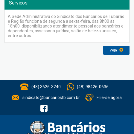
Serviços
A Sede Administrativa do Sindicato dos Bancários de Tubarão
e Região funciona de segunda a sexta-feira, das 8h00 às
18h00, disponibilizando atendimento pessoal aos bancários e
dependentes, assessoria jurídica, salão de beleza unissex,
entre outros.
Veja
(48) 3626-3240
(48) 98426-0636
sindicato@bancariostb.com.br
Filie-se agora