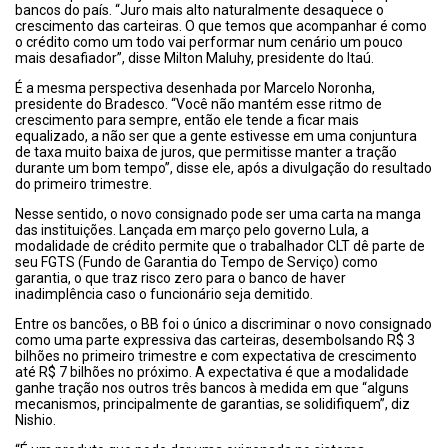
bancos do país. “Juro mais alto naturalmente desaquece o
crescimento das carteiras. O que temos que acompanhar é como
o crédito como um todo vai performar num cenário um pouco
mais desafiador”, disse Milton Maluhy, presidente do Itaú.
É a mesma perspectiva desenhada por Marcelo Noronha,
presidente do Bradesco. “Você não mantém esse ritmo de
crescimento para sempre, então ele tende a ficar mais
equalizado, a não ser que a gente estivesse em uma conjuntura
de taxa muito baixa de juros, que permitisse manter a tração
durante um bom tempo”, disse ele, após a divulgação do resultado
do primeiro trimestre.
Nesse sentido, o novo consignado pode ser uma carta na manga
das instituições. Lançada em março pelo governo Lula, a
modalidade de crédito permite que o trabalhador CLT dê parte de
seu FGTS (Fundo de Garantia do Tempo de Serviço) como
garantia, o que traz risco zero para o banco de haver
inadimplência caso o funcionário seja demitido.
Entre os bancões, o BB foi o único a discriminar o novo consignado
como uma parte expressiva das carteiras, desembolsando R$ 3
bilhões no primeiro trimestre e com expectativa de crescimento
até R$ 7 bilhões no próximo. A expectativa é que a modalidade
ganhe tração nos outros três bancos à medida em que “alguns
mecanismos, principalmente de garantias, se solidifiquem”, diz
Nishio.