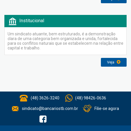
Institucional
Um sindicato atuante, bem estruturado, é a demonstração
clara de uma categoria bem organizada e unida, fortalecida
para os conflitos naturais que se estabelecem na relação entre
capital e trabalho.
Veja
(48) 3626-3240
(48) 98426-0636
sindicato@bancariostb.com.br
Filie-se agora