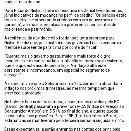
após o meio do ano.
Para Eduardo Nishio, chefe de pesquisa da Genial Investimentos,
já há indicativos de mudança no perfil de crédito. “Os bancos estão
mais seletivos e procurando créditos com um pouco mais de
garantia”, afirma ele, em alusão à preferência por clientes de
maior renda e patrimônio.
A resiliência da atividade não foi de todo uma surpresa para
Nishio. Ele diz que, pelo histórico dos governos Lula, a economia
“sempre surpreende para cima por conta do fiscal”.
“Quanto mais o governo gasta, maior e mais forte é o giro
econômico. Em contrapartida, a inflação se torna mais resiliente,
que é o que está acontecendo hoje. A inflação alta está
persistente e incomodando, em especial no segmento de
serviços.”
A expectativa é que a Selic próxima a 15% comece a abrandar a
inflação nos próximos trimestres, ao mesmo tempo em que
arrefece a atividade.
No boletim Focus desta semana, economistas ouvidos pelo BC
(Banco Central) passaram a prever um IPCA (Índice de Preços ao
Consumidor Amplo) em 5,51% ao final do ano, a quarta queda
consecutiva nas previsões. Para o PIB (Produto Interno Bruto), as
estimativas se mantiveram pela terceira semana seguida em 2%.
Essas expectativas já estão entrando nas contas dos principais