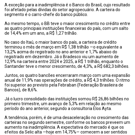
A exceção para a inadimplência é o Banco do Brasil, cujo resultado
foi afetado pelas dívidas do setor agropecuário. A carteira do
segmento é o carro-chefe do banco público.
Ao mesmo tempo, o BB teve o maior crescimento no crédito entre
as quatro principais instituições financeiras do país, com um salto
de 14,4% em um ano, a R$ 1,27 trilhão.
No caso do Itaú, o maior banco do país, a carteira de crédito
terminou o mês de março em R$ 1,38 trilhão —o equivalente a
13,2% acima do registrado no ano anterior e 1,7% abaixo do
registrado em dezembro. Já o Bradesco viu um aumento de
12,9% na carteira entre 2024 e 2025, a R$ 1 trilhão, enquanto o
Santander teve o menor crescimento, de 4,3%, a R$ 682,3 bilhões.
Juntos, os quatro bancões encerraram março com uma expansão
anual de 11,9% nas operações de crédito, a R$ 4,3 trilhões. O ritmo
foi superior ao previsto pela Febraban (Federação Brasileira de
Bancos), de 8,6%.
Já o lucro consolidado das instituições somou R$ 26,86 bilhões no
primeiro trimestre, um avanço de 5,3% em relação ao mesmo
período do ano anterior, segundo a consultoria Elos Ayta.
A tendência, porém, é de uma desaceleração no crescimento das
carteiras no segundo semestre, conforme os bancos preveem um
aumento na inadimplência. A expectativa do mercado é que os
efeitos da Selic alta —hoje em 14,75%— comecem a ser sentidos