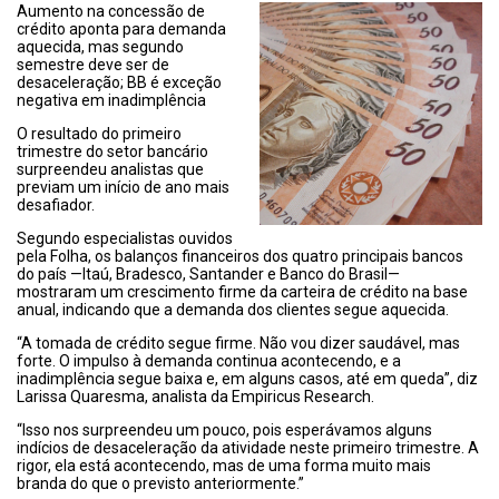
Aumento na concessão de
crédito aponta para demanda
aquecida, mas segundo
semestre deve ser de
desaceleração; BB é exceção
negativa em inadimplência
O resultado do primeiro
trimestre do setor bancário
surpreendeu analistas que
previam um início de ano mais
desafiador.
Segundo especialistas ouvidos
pela Folha, os balanços financeiros dos quatro principais bancos
do país —Itaú, Bradesco, Santander e Banco do Brasil—
mostraram um crescimento firme da carteira de crédito na base
anual, indicando que a demanda dos clientes segue aquecida.
“A tomada de crédito segue firme. Não vou dizer saudável, mas
forte. O impulso à demanda continua acontecendo, e a
inadimplência segue baixa e, em alguns casos, até em queda”, diz
Larissa Quaresma, analista da Empiricus Research.
“Isso nos surpreendeu um pouco, pois esperávamos alguns
indícios de desaceleração da atividade neste primeiro trimestre. A
rigor, ela está acontecendo, mas de uma forma muito mais
branda do que o previsto anteriormente.”