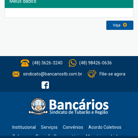
Meus dados
Veja
(48) 3626-3240
(48) 98426-0636
sindicato@bancariostb.com.br
Filie-se agora
Institucional
Serviços
Convênios
Acordo Coletivos
Balanços
Previsão Orçamentária
Memórias
Links